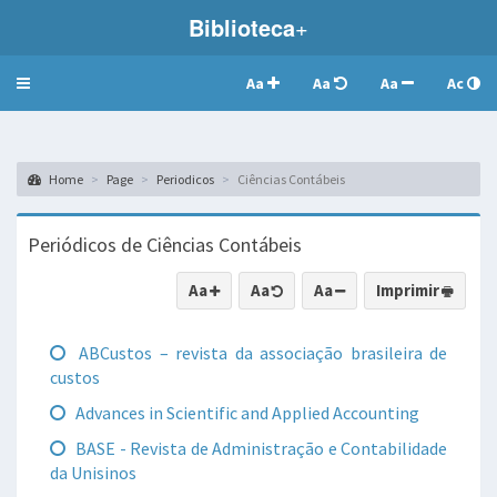
Biblioteca
+
Aa
Aa
Aa
Ac
Toggle
navigation
Home
Page
Periodicos
Ciências Contábeis
Periódicos de Ciências Contábeis
Aa
Aa
Aa
Imprimir
ABCustos – revista da associação brasileira de
custos
Advances in Scientific and Applied Accounting
BASE - Revista de Administração e Contabilidade
da Unisinos