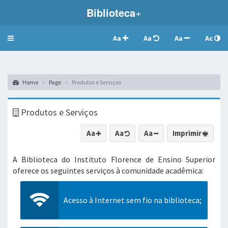
Biblioteca
+
Aa
Aa
Aa
Ac
Toggle
navigation
Home
Page
Produtos e Serviços
Produtos e Serviços
Aa
Aa
Aa
Imprimir
A Biblioteca do Instituto Florence de Ensino Superior
oferece os seguintes serviços à comunidade acadêmica:
Acesso à Internet sem fio na biblioteca;