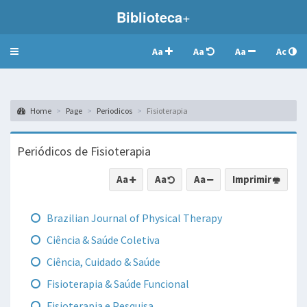
Biblioteca
+
Aa
Aa
Aa
Ac
Toggle
navigation
Home
Page
Periodicos
Fisioterapia
Periódicos de Fisioterapia
Aa
Aa
Aa
Imprimir
Brazilian Journal of Physical Therapy
Ciência & Saúde Coletiva
Ciência, Cuidado & Saúde
Fisioterapia & Saúde Funcional
Fisioterapia e Pesquisa