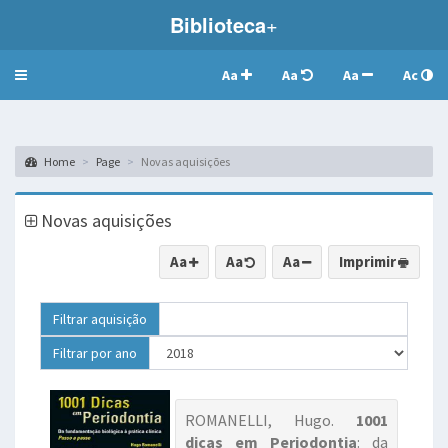
Biblioteca
+
Aa
Aa
Aa
Ac
Toggle
navigation
Home
Page
Novas aquisições
Novas aquisições
Aa
Aa
Aa
Imprimir
Filtrar aquisição
Filtrar por ano
ROMANELLI, Hugo.
1001
dicas em Periodontia
: da