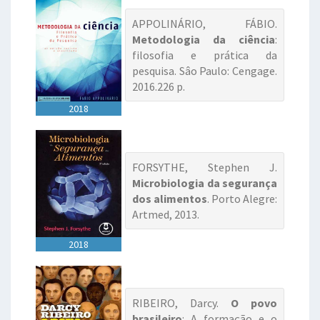
APPOLINÁRIO, FÁBIO.
Metodologia da ciência
:
filosofia e prática da
pesquisa. Sâo Paulo: Cengage.
2016.226 p.
2018
FORSYTHE, Stephen J.
Microbiologia da segurança
dos alimentos
. Porto Alegre:
Artmed, 2013.
2018
RIBEIRO, Darcy.
O povo
brasileiro
: A formação e o