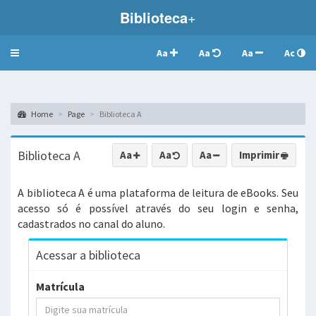
Biblioteca
+
Aa
Aa
Aa
Ac
Toggle
navigation
Home
Page
Biblioteca A
Biblioteca A
Aa
Aa
Aa
Imprimir
A biblioteca A é uma plataforma de leitura de eBooks. Seu
acesso só é possível através do seu login e senha,
cadastrados no canal do aluno.
Acessar a biblioteca
Matrícula