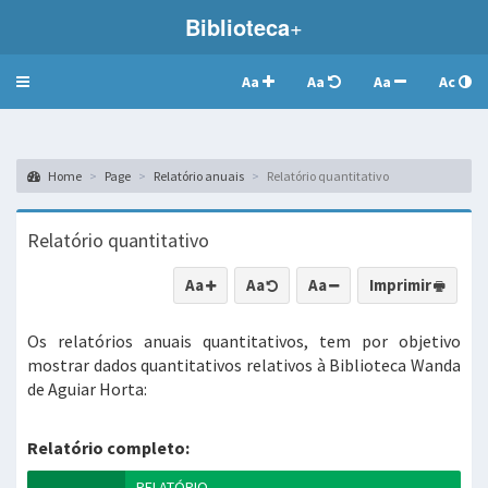
Biblioteca
+
Aa
Aa
Aa
Ac
Toggle
navigation
Home
Page
Relatório anuais
Relatório quantitativo
Relatório quantitativo
Aa
Aa
Aa
Imprimir
Os relatórios anuais quantitativos, tem por objetivo
mostrar dados quantitativos relativos à Biblioteca Wanda
de Aguiar Horta:
Relatório completo:
RELATÓRIO