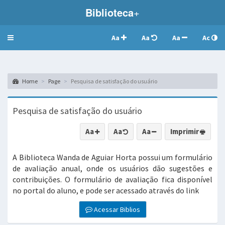
Biblioteca
+
Aa
Aa
Aa
Ac
Toggle
navigation
Home
Page
Pesquisa de satisfação do usuário
Pesquisa de satisfação do usuário
Aa
Aa
Aa
Imprimir
A Biblioteca Wanda de Aguiar Horta possui um formulário
de avaliação anual, onde os usuários dão sugestões e
contribuições. O formulário de avaliação fica disponível
no portal do aluno, e pode ser acessado através do link
Acessar Biblios